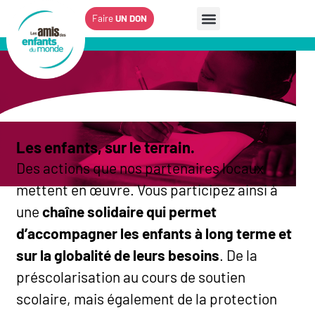
Faire
UN DON
Les enfants, sur le terrain.
Des actions que nos partenaires locaux
mettent en
œuvre. Vous participez ainsi à
une
chaîne solidaire qui permet
Agir pour
les droits de
d’accompagner les enfants à long terme et
l'enfant
sur la globalité de leurs besoins
. De la
préscolarisation au cours de soutien
scolaire, mais également de la protection