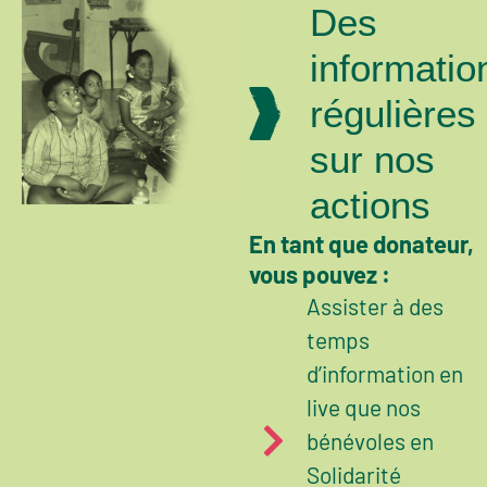
Des
vous offrez un enseignement de qualité
à 10 enfants de village isolés en Inde, par
informatio
notre partenaire SEVAI
régulières
sur nos
actions
En tant que donateur,
vous pouvez :
Assister à des
temps
d’information en
live que nos
bénévoles en
Solidarité