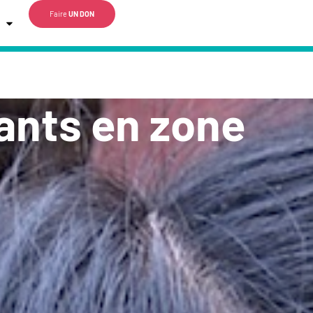
Faire
UN DON
fants en zone