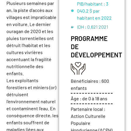
Plusieurs semaines par
PIB/habitant :
3
an, la piste d’accès aux
040,2 $ par
villages est impraticable
habitant en 2022
en voiture. Le dernier
IDH :
0.621 2021
ouragan de 2020 et les
PROGRAMME
pluies torrentielles ont
détruit l’habitat et les
DE
cultures vivrières
DÉVELOPPEMENT
accentuant la fragilité
nutritionnelle des
enfants.
Les exploitants
Bénéficiaires :
600
forestiers et miniers (or)
enfants
détruisent
Âge :
de 0 à 18 ans
l’environnement naturel
et contaminent l’eau. En
Partenaire local :
conséquence directe, les
Action Culturelle
enfants souffrent de
Populaire
maladies liées aux
Hondurienne (ACPH)