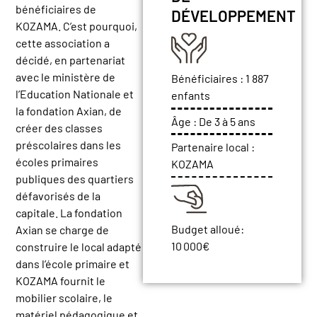
bénéficiaires de
DÉVELOPPEMENT
KOZAMA. C’est pourquoi,
cette association a
décidé, en partenariat
avec le ministère de
Bénéficiaires :
1 887
l’Education Nationale et
enfants
la fondation Axian, de
Âge :
De 3 à 5 ans
créer des classes
préscolaires dans les
Partenaire local :
écoles primaires
KOZAMA
publiques des quartiers
défavorisés de la
capitale. La fondation
Budget alloué:
Axian se charge de
10 000€
construire le local adapté
dans l’école primaire et
KOZAMA fournit le
mobilier scolaire, le
matériel pédagogique et